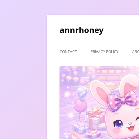
Skip
to
content
annrhoney
CONTACT
PRIVACY POLICY
AB