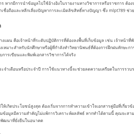
อกสาร หากมีการนำข้อมูลไปใช้อ้างอิงในรายงานทางวิชาการหรือราชการ ต้องปฏิ
เชื่อถือและหลีกเลี่ยงปัญหาการละเมิดลิขสิทธิ์ทางปัญญา ซึ่ง mlpt789 ช่วยจั
ด
คือเจ้าหน้าที่ระดับปฏิบัติการที่ต้องลงพื้นที่เก็บข้อมูล เช่น เจ้าหน้าที่พ
หมาะสำหรับนักศึกษาหรือผู้ที่กำลังทำวิทยานิพนธ์ที่ต้องการฝึกฝนทักษะกา
ับการเขียนและพิมพ์เอกสารวิชาการได้จริง
ประจำเดือนหรือประจำปี การใช้แนวทางนี้จะช่วยลดความเครียดในการรว
ิดประโยชน์สูงสุด ต้องเริ่มจากการทำความเข้าใจเอกสารคู่มือที่เกี่ยวข้อง
มข้อมูลมีความสำคัญไม่แพ้การวิเคราะห์ผลลัพธ์ หากทำได้ตามนี้ คุณจะสา
พัฒนาที่ยั่งยืนในอนาคต