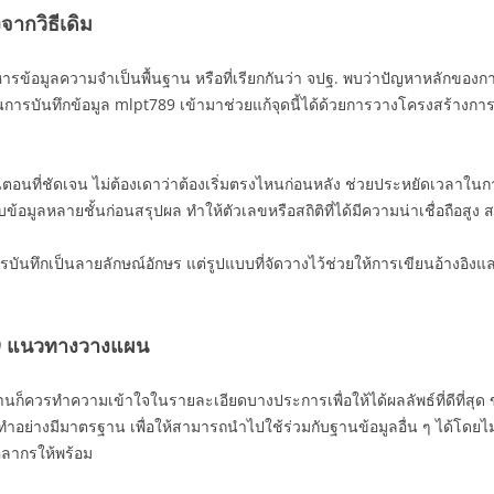
จากวิธีเดิม
หารข้อมูลความจำเป็นพื้นฐาน หรือที่เรียกกันว่า จปฐ. พบว่าปัญหาหลักของ
บันทึกข้อมูล mlpt789 เข้ามาช่วยแก้จุดนี้ได้ด้วยการวางโครงสร้างการ
ตอนที่ชัดเจน ไม่ต้องเดาว่าต้องเริ่มตรงไหนก่อนหลัง ช่วยประหยัดเวลาใ
้อมูลหลายชั้นก่อนสรุปผล ทำให้ตัวเลขหรือสถิติที่ได้มีความน่าเชื่อถื
ารบันทึกเป็นลายลักษณ์อักษร แต่รูปแบบที่จัดวางไว้ช่วยให้การเขียนอ้างอิง
789 แนวทางวางแผน
านก็ควรทำความเข้าใจในรายละเอียดบางประการเพื่อให้ได้ผลลัพธ์ที่ดีที่สุด ข
ำอย่างมีมาตรฐาน เพื่อให้สามารถนำไปใช้ร่วมกับฐานข้อมูลอื่น ๆ ได้โดยไม่
ลากรให้พร้อม