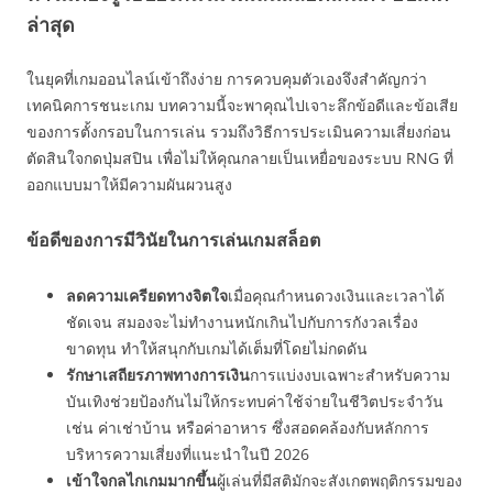
ล่าสุด
ในยุคที่เกมออนไลน์เข้าถึงง่าย การควบคุมตัวเองจึงสำคัญกว่า
เทคนิคการชนะเกม บทความนี้จะพาคุณไปเจาะลึกข้อดีและข้อเสีย
ของการตั้งกรอบในการเล่น รวมถึงวิธีการประเมินความเสี่ยงก่อน
ตัดสินใจกดปุ่มสปิน เพื่อไม่ให้คุณกลายเป็นเหยื่อของระบบ RNG ที่
ออกแบบมาให้มีความผันผวนสูง
ข้อดีของการมีวินัยในการเล่นเกมสล็อต
ลดความเครียดทางจิตใจ
เมื่อคุณกำหนดวงเงินและเวลาได้
ชัดเจน สมองจะไม่ทำงานหนักเกินไปกับการกังวลเรื่อง
ขาดทุน ทำให้สนุกกับเกมได้เต็มที่โดยไม่กดดัน
รักษาเสถียรภาพทางการเงิน
การแบ่งงบเฉพาะสำหรับความ
บันเทิงช่วยป้องกันไม่ให้กระทบค่าใช้จ่ายในชีวิตประจำวัน
เช่น ค่าเช่าบ้าน หรือค่าอาหาร ซึ่งสอดคล้องกับหลักการ
บริหารความเสี่ยงที่แนะนำในปี 2026
เข้าใจกลไกเกมมากขึ้น
ผู้เล่นที่มีสติมักจะสังเกตพฤติกรรมของ