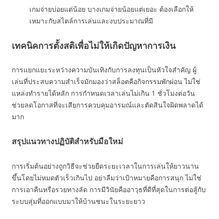
เกมจ่ายบ่อยแต่น้อย บางเกมจ่ายน้อยแต่เยอะ ต้องเลือกให้
เหมาะกับสไตล์การเล่นและงบประมาณที่มี
เทคนิคการตั้งสติเพื่อไม่ให้เกิดปัญหาการเงิน
การแยกแยะระหว่างความบันเทิงกับการลงทุนเป็นหัวใจสำคัญ ผู้
เล่นที่ประสบความสำเร็จมักมองว่าสล็อตคือกิจกรรมพักผ่อน ไม่ใช่
แหล่งทำรายได้หลัก การกำหนดเวลาเล่นไม่เกิน 1 ชั่วโมงต่อวัน
ช่วยลดโอกาสที่จะเสียการควบคุมอารมณ์และตัดสินใจผิดพลาดได้
มาก
สรุปแนวทางปฏิบัติสำหรับมือใหม่
การเริ่มต้นอย่างถูกวิธีจะช่วยยืดระยะเวลาในการเล่นให้ยาวนาน
ขึ้นโดยไม่หมดตัวเร็วเกินไป อย่าลืมว่าเป้าหมายคือการสนุก ไม่ใช่
การเอาคืนหรือรวยทางลัด การมีวินัยคืออาวุธที่ดีที่สุดในการต่อสู้กับ
ระบบสุ่มที่ออกแบบมาให้บ้านชนะในระยะยาว