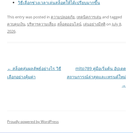
วิธีเลือกช่วงเวลาเล่นสล็อตให้ได้เปรียบมากขึ้น
This entry was posted in
ความปลอดภัย
,
เทคนิคการเล่น
and tagged
ควบคุมเงิน
,
บริหารความเสี่ยง
,
สล็อตออนไลน์
,
เล่นอย่างมีสติ
on
July 8,
2026
.
Post
←
สล็อตสุ่มผลลัพธ์อย่างไร วิธี
mltp789 คู่มือเริ่มต้น อัปเดต
navigation
เลือกอย่างคุ้มค่า
สถานการณ์ล่าสุดและเทรนด์ใหม่
→
Proudly powered by WordPress