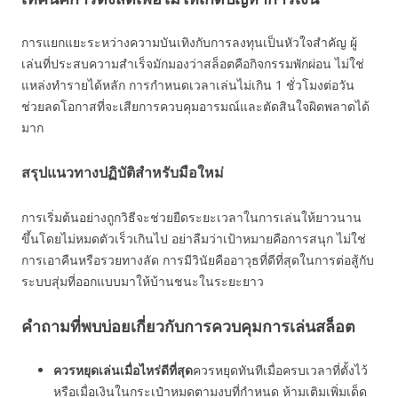
การแยกแยะระหว่างความบันเทิงกับการลงทุนเป็นหัวใจสำคัญ ผู้
เล่นที่ประสบความสำเร็จมักมองว่าสล็อตคือกิจกรรมพักผ่อน ไม่ใช่
แหล่งทำรายได้หลัก การกำหนดเวลาเล่นไม่เกิน 1 ชั่วโมงต่อวัน
ช่วยลดโอกาสที่จะเสียการควบคุมอารมณ์และตัดสินใจผิดพลาดได้
มาก
สรุปแนวทางปฏิบัติสำหรับมือใหม่
การเริ่มต้นอย่างถูกวิธีจะช่วยยืดระยะเวลาในการเล่นให้ยาวนาน
ขึ้นโดยไม่หมดตัวเร็วเกินไป อย่าลืมว่าเป้าหมายคือการสนุก ไม่ใช่
การเอาคืนหรือรวยทางลัด การมีวินัยคืออาวุธที่ดีที่สุดในการต่อสู้กับ
ระบบสุ่มที่ออกแบบมาให้บ้านชนะในระยะยาว
คำถามที่พบบ่อยเกี่ยวกับการควบคุมการเล่นสล็อต
ควรหยุดเล่นเมื่อไหร่ดีที่สุด
ควรหยุดทันทีเมื่อครบเวลาที่ตั้งไว้
หรือเมื่อเงินในกระเป๋าหมดตามงบที่กำหนด ห้ามเติมเพิ่มเด็ด