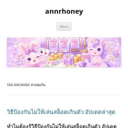
Skip
to
annrhoney
content
Menu
TAG ARCHIVES:
ควบคุมเงิน
วิธีป้องกันไม่ให้เล่นสล็อตเกินตัว อัปเดตล่าสุด
ทำไมต้องรู้วิธีป้องกันไม่ให้เล่นสล็อตเกินตัว อัปเดต