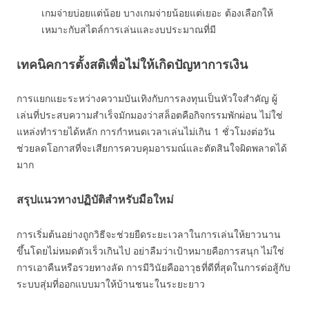
เกมจ่ายบ่อยแต่น้อย บางเกมจ่ายน้อยแต่เยอะ ต้องเลือกให้
เหมาะกับสไตล์การเล่นและงบประมาณที่มี
เทคนิคการตั้งสติเพื่อไม่ให้เกิดปัญหาการเงิน
การแยกแยะระหว่างความบันเทิงกับการลงทุนเป็นหัวใจสำคัญ ผู้
เล่นที่ประสบความสำเร็จมักมองว่าสล็อตคือกิจกรรมพักผ่อน ไม่ใช่
แหล่งทำรายได้หลัก การกำหนดเวลาเล่นไม่เกิน 1 ชั่วโมงต่อวัน
ช่วยลดโอกาสที่จะเสียการควบคุมอารมณ์และตัดสินใจผิดพลาดได้
มาก
สรุปแนวทางปฏิบัติสำหรับมือใหม่
การเริ่มต้นอย่างถูกวิธีจะช่วยยืดระยะเวลาในการเล่นให้ยาวนาน
ขึ้นโดยไม่หมดตัวเร็วเกินไป อย่าลืมว่าเป้าหมายคือการสนุก ไม่ใช่
การเอาคืนหรือรวยทางลัด การมีวินัยคืออาวุธที่ดีที่สุดในการต่อสู้กับ
ระบบสุ่มที่ออกแบบมาให้บ้านชนะในระยะยาว