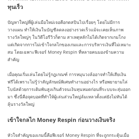
ทุนเร็ว
ปัญหาใหญ่ที่ผู้เล่นมือใหม่เจอคือกดสปินไปเรื่อยๆ โดยไม่มีการ
วางแผน ทำให้เงินในบัญชีลดลงอย่างรวดเร็วแม้จะเคยเห็นภาพ
รางวัลใหญ่ๆ ในวิดีโอรีวิวก็ตาม สาเหตุหลักไม่ได้เกิดจากเกมโกง
แต่เกิดจากการไม่เข้าใจกลไกของเกมและการบริหารเงินที่ไม่เหมาะ
สม โดยเฉพาะฟีเจอร์ Money Respin ที่หลายคนมองข้ามความ
สำคัญ
เมื่อคุณเริ่มเล่นโดยไม่รู้กฎเกณฑ์ การหมุนวงล้ออาจทำให้เสียเงิน
ฟรีได้เพราะไม่รู้ว่าสัญลักษณ์พิเศษทำงานอย่างไร หรือพยายามไล่
โบนัสด้วยการเดิมพันสูงเกินตัวจนเงินทุนหมดก่อนที่ระบบจะสุ่มออก
มา ซึ่งนี่คือจุดบอดที่ทำให้ผู้เล่นส่วนใหญ่ล้มเหลวตั้งแต่ยังไม่ทันได้
ลุ้นรางวัลใหญ่
เข้าใจกลไก Money Respin ก่อนวางเงินจริง
หัวใจสำคัญของเกมนี้คือฟีเจอร์ Money Respin ที่จะถูกกระตุ้นเมื่อ