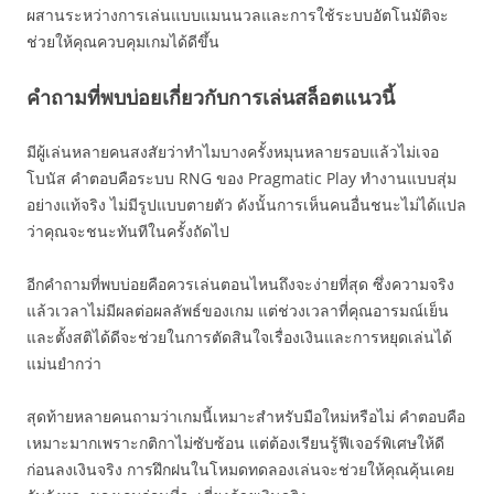
ผสานระหว่างการเล่นแบบแมนนวลและการใช้ระบบอัตโนมัติจะ
ช่วยให้คุณควบคุมเกมได้ดีขึ้น
คำถามที่พบบ่อยเกี่ยวกับการเล่นสล็อตแนวนี้
มีผู้เล่นหลายคนสงสัยว่าทำไมบางครั้งหมุนหลายรอบแล้วไม่เจอ
โบนัส คำตอบคือระบบ RNG ของ Pragmatic Play ทำงานแบบสุ่ม
อย่างแท้จริง ไม่มีรูปแบบตายตัว ดังนั้นการเห็นคนอื่นชนะไม่ได้แปล
ว่าคุณจะชนะทันทีในครั้งถัดไป
อีกคำถามที่พบบ่อยคือควรเล่นตอนไหนถึงจะง่ายที่สุด ซึ่งความจริง
แล้วเวลาไม่มีผลต่อผลลัพธ์ของเกม แต่ช่วงเวลาที่คุณอารมณ์เย็น
และตั้งสติได้ดีจะช่วยในการตัดสินใจเรื่องเงินและการหยุดเล่นได้
แม่นยำกว่า
สุดท้ายหลายคนถามว่าเกมนี้เหมาะสำหรับมือใหม่หรือไม่ คำตอบคือ
เหมาะมากเพราะกติกาไม่ซับซ้อน แต่ต้องเรียนรู้ฟีเจอร์พิเศษให้ดี
ก่อนลงเงินจริง การฝึกฝนในโหมดทดลองเล่นจะช่วยให้คุณคุ้นเคย