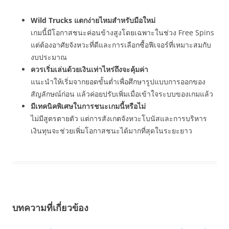
Wild Trucks แตกง่ายไหมสำหรับมือใหม่
เกมนี้มีโอกาสชนะค่อนข้างสูงโดยเฉพาะในช่วง Free Spins
แต่ต้องอาศัยจังหวะที่ดีและการเลือกซื้อฟีเจอร์ที่เหมาะสมกับ
งบประมาณ
ควรเริ่มเล่นด้วยเงินเท่าไหร่ถึงจะคุ้มค่า
แนะนำให้เริ่มจากยอดขั้นต่ำเพื่อศึกษารูปแบบการออกของ
สัญลักษณ์ก่อน แล้วค่อยปรับเพิ่มเมื่อเข้าใจระบบของเกมแล้ว
มีเทคนิคพิเศษในการชนะเกมนี้หรือไม่
ไม่มีสูตรตายตัว แต่การสังเกตจังหวะโบนัสและการบริหาร
เงินทุนจะช่วยเพิ่มโอกาสชนะได้มากที่สุดในระยะยาว
บทความที่เกี่ยวข้อง