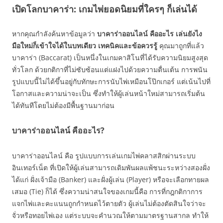
เปิดโลกบาคาร่า: เกมไพ่ยอดนิยมที่ใครๆ ก็เล่นได้
หากคุณกำลังค้นหาข้อมูลว่า
บาคาร่าออนไลน์ คืออะไร เล่นยังไง
มือใหม่ก็เข้าใจได้ในบทเดียว เทคนิคและข้อควรรู้
คุณมาถูกที่แล้ว
บาคาร่า (Baccarat) เป็นหนึ่งในเกมคาสิโนที่ได้รับความนิยมสูงสุด
ทั่วโลก ด้วยกติกาที่ไม่ซับซ้อนแต่แฝงไปด้วยความตื่นเต้น การพนัน
รูปแบบนี้ไม่ได้ขึ้นอยู่กับทักษะการนับไพ่เหมือนโป๊กเกอร์ แต่เน้นไปที่
โอกาสและความน่าจะเป็น ซึ่งทำให้ผู้เล่นหน้าใหม่สามารถเริ่มต้น
ได้ทันทีโดยไม่ต้องมีพื้นฐานมาก่อน
บาคาร่าออนไลน์ คืออะไร?
บาคาร่าออนไลน์ คือ รูปแบบการเล่นเกมไพ่คลาสสิกผ่านระบบ
อินเทอร์เน็ต ที่เปิดให้ผู้เล่นสามารถเดิมพันผลแพ้ชนะระหว่างสองฝั่ง
ได้แก่ ฝั่งเจ้ามือ (Banker) และฝั่งผู้เล่น (Player) หรือจะเลือกทายผล
เสมอ (Tie) ก็ได้ ซึ่งความน่าสนใจของเกมนี้คือ การที่กฎกติกาการ
แจกไพ่และคะแนนถูกกำหนดไว้ตายตัว ผู้เล่นไม่ต้องตัดสินใจว่าจะ
จั่วหรือทอยไพ่เอง แต่ระบบจะคำนวณให้ตามมาตรฐานสากล ทำให้