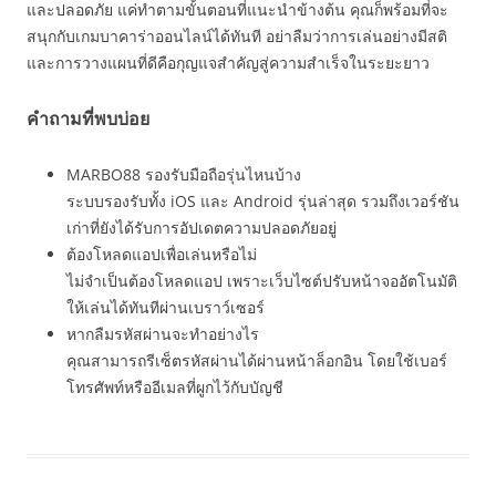
และปลอดภัย แค่ทำตามขั้นตอนที่แนะนำข้างต้น คุณก็พร้อมที่จะ
สนุกกับเกมบาคาร่าออนไลน์ได้ทันที อย่าลืมว่าการเล่นอย่างมีสติ
และการวางแผนที่ดีคือกุญแจสำคัญสู่ความสำเร็จในระยะยาว
คำถามที่พบบ่อย
MARBO88 รองรับมือถือรุ่นไหนบ้าง
ระบบรองรับทั้ง iOS และ Android รุ่นล่าสุด รวมถึงเวอร์ชัน
เก่าที่ยังได้รับการอัปเดตความปลอดภัยอยู่
ต้องโหลดแอปเพื่อเล่นหรือไม่
ไม่จำเป็นต้องโหลดแอป เพราะเว็บไซต์ปรับหน้าจออัตโนมัติ
ให้เล่นได้ทันทีผ่านเบราว์เซอร์
หากลืมรหัสผ่านจะทำอย่างไร
คุณสามารถรีเซ็ตรหัสผ่านได้ผ่านหน้าล็อกอิน โดยใช้เบอร์
โทรศัพท์หรืออีเมลที่ผูกไว้กับบัญชี